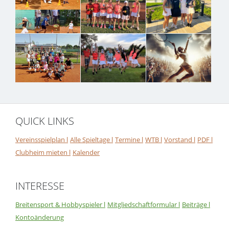
QUICK LINKS
Vereinsspielplan l
Alle Spieltage l
Termine l
WTB l
Vorstand l
PDF l
Clubheim mieten l
Kalender
INTERESSE
Breitensport & Hobbyspieler l
Mitgliedschaftformular l
Beiträge l
Kontoänderung