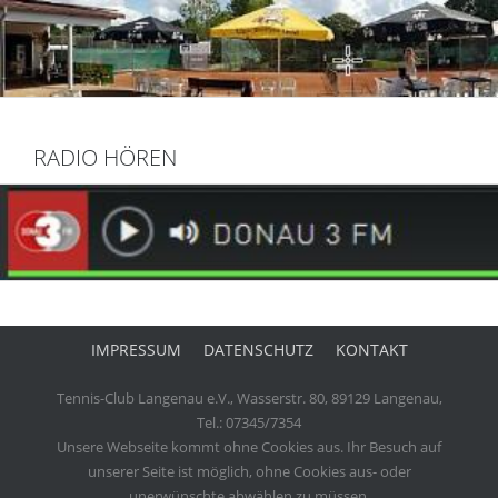
RADIO HÖREN
IMPRESSUM
DATENSCHUTZ
KONTAKT
Tennis-Club Langenau e.V., Wasserstr. 80, 89129 Langenau,
Tel.: 07345/7354
Unsere Webseite kommt ohne Cookies aus. Ihr Besuch auf
unserer Seite ist möglich, ohne Cookies aus- oder
unerwünschte abwählen zu müssen.