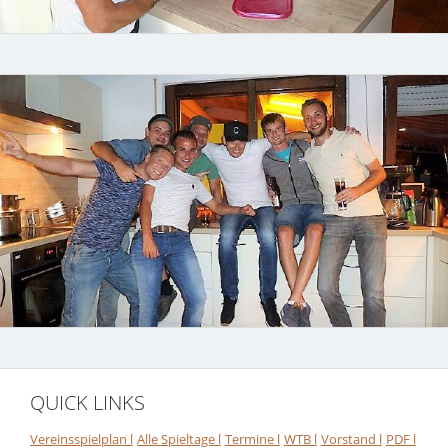
QUICK LINKS
Vereinsspielplan l
Alle Spieltage l
Termine l
WTB l
Vorstand l
PDF l