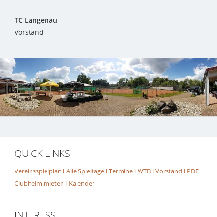
TC Langenau
Vorstand
QUICK LINKS
Vereinsspielplan l
Alle Spieltage l
Termine l
WTB l
Vorstand l
PDF l
Clubheim mieten l
Kalender
INTERESSE